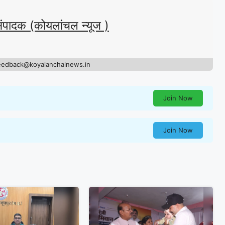
संपादक (कोयलांचल न्यूज )
eedback@koyalanchalnews.in
Join Now
Join Now