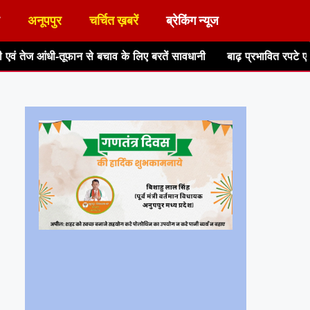
अनूपपुर
चर्चित ख़बरें
ब्रेकिंग न्यूज
चाव के लिए बरतें सावधानी
बाढ़ प्रभावित रपटे एवं पुल-पुलिया पार करने 