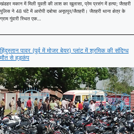
खंडहर मकान में मिली युवती की लाश का खुलासा, प्रेम प्रसंग में हत्या; जैतहरी
पुलिस ने 48 घंटे में आरोपी दबोचा अनूपपुर/जैतहरी। जैतहरी थाना क्षेत्र के
ग्राम गुंवारी स्थित एक…
हिंदुस्तान पावर (पूर्व में मोजर बेयर) प्लांट में श्रमिक की संदिग्ध
मौत से हड़कंप