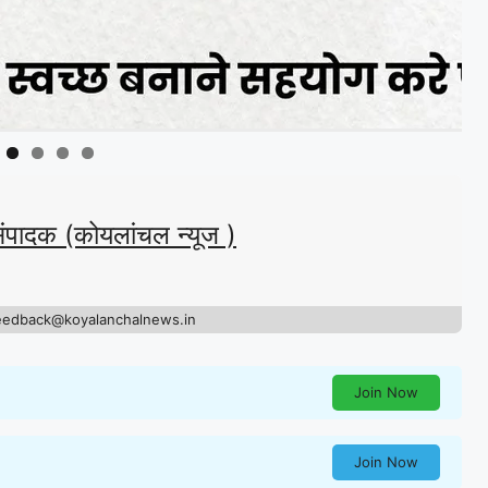
संपादक (कोयलांचल न्यूज )
eedback@koyalanchalnews.in
Join Now
Join Now