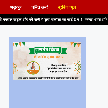
अनूपपुर
चर्चित ख़बरें
ब्रेकिंग न्यूज
 में डूबा सकोला का वार्ड-3 व 4, स्वच्छ भारत अभियान पर उठे सवाल
मीना