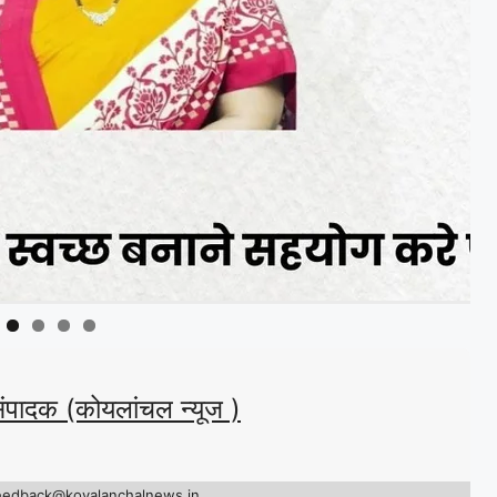
संपादक (कोयलांचल न्यूज )
eedback@koyalanchalnews.in