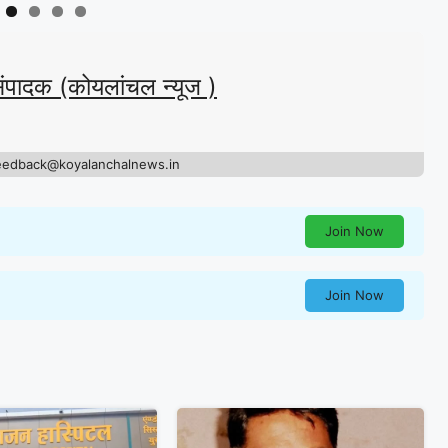
संपादक (कोयलांचल न्यूज )
eedback@koyalanchalnews.in
Join Now
Join Now