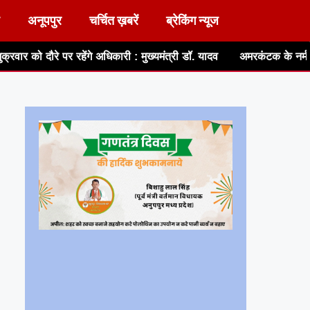
अनूपपुर
चर्चित ख़बरें
ब्रेकिंग न्यूज
 अधिकारी : मुख्यमंत्री डॉ. यादव
अमरकंटक के नर्मदा उद्गम से 500 कांवरियों 