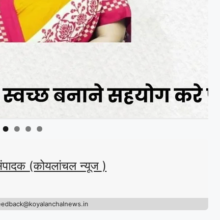
संपादक (कोयलांचल न्यूज )
eedback@koyalanchalnews.in