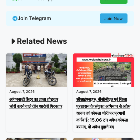
Join Telegram
Join Now
Related News
August 7, 2026
August 7, 2026
आंगनबाड़ी केंद्र का ताला तोड़कर
सीआईएसएफ, बीसीसीएल एवं जिला
चोरी करने वाले तीन आरोपी गिरफ्तार
प्रशासन के संयुक्त अभियान से अवैध
खनन एवं कोयला चोरी पर प्रभावी
कार्रवाई; 15.06 टन अवैध कोयला
बरामद, दो अवैध मुहाने बंद