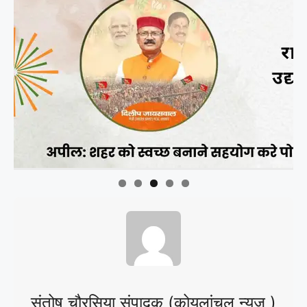
संतोष चौरसिया संपादक (कोयलांचल न्यूज )