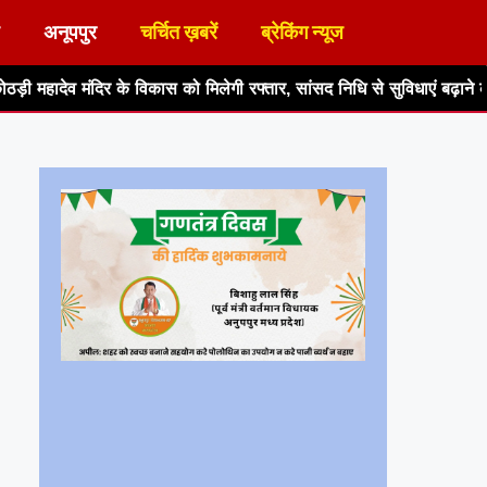
अनूपपुर
चर्चित ख़बरें
ब्रेकिंग न्यूज
कास को मिलेगी रफ्तार, सांसद निधि से सुविधाएं बढ़ाने का आश्वासन
हर घर 