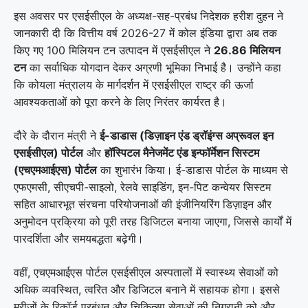
इस अवसर पर एसईसीएल के अध्यक्ष-सह-प्रबंध निदेशक हरीश दुहन ने
जानकारी दी कि वित्तीय वर्ष 2026-27 में कोल इंडिया द्वारा अब तक
किए गए 100 मिलियन टन उत्पादन में एसईसीएल ने
26.86 मिलियन
टन
का सर्वाधिक योगदान देकर अग्रणी भूमिका निभाई है। उन्होंने कहा
कि कोयला मंत्रालय के मार्गदर्शन में एसईसीएल राष्ट्र की ऊर्जा
आवश्यकताओं को पूरा करने के लिए निरंतर कार्यरत है।
दौरे के दौरान मंत्री ने
ई-डाडास (डिज़ाइन एंड ड्रॉइंग्स अप्रूवल इन
एसईसीएल) पोर्टल
और
हॉस्पिटल मैनेजमेंट एंड इन्फॉर्मेशन सिस्टम
(एचएमआईएस) पोर्टल
का शुभारंभ किया। ई-डाडास पोर्टल के माध्यम से
एफएमसी, सीएचपी-साइलो, रेलवे साइडिंग, इन-पिट कन्वेयर सिस्टम
सहित आधारभूत संरचना परियोजनाओं की इंजीनियरिंग डिज़ाइन और
अनुमोदन प्रक्रिया को पूरी तरह डिजिटल बनाया जाएगा, जिससे कार्यों में
पारदर्शिता और समयबद्धता बढ़ेगी।
वहीं, एचएमआईएस पोर्टल एसईसीएल अस्पतालों में स्वास्थ्य सेवाओं को
अधिक व्यवस्थित, त्वरित और डिजिटल बनाने में सहायक होगा। इससे
मरीजों के रिकॉर्ड प्रबंधन और चिकित्सा सेवाओं की निगरानी को और