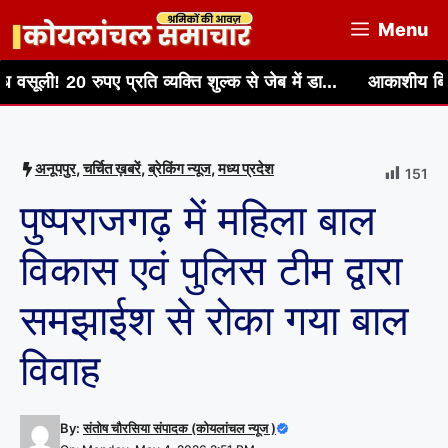
Skip
Menu
to
content
पए प्रति व्यक्ति शुल्क से जेब में डा...
आकाशीय बिजली एवं तेज आं
अनूपपुर
,
चर्चित ख़बरें
,
ब्रेकिंग न्यूज
,
मध्य प्रदेश
151
पुष्पराजगढ़ में महिला बाल
विकास एवं पुलिस टीम द्वारा
समझाईश से रोका गया बाल
विवाह
By:
संतोष चौरसिया संपादक (कोयलांचल न्यूज )