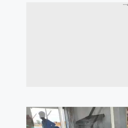
---
Video
Player