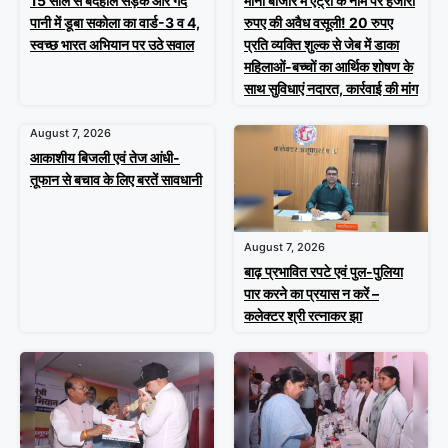
15 साल से बदहाल सड़क और गंदे
मीना बाजार में एंट्री के नाम पर हजारों
पानी में डूबा सकोला का वार्ड-3 व 4,
रुपए की अवैध वसूली! 20 रुपए
स्वच्छ भारत अभियान पर उठे सवाल
प्रति व्यक्ति शुल्क से जेब में डाका
महिलाओं-बच्चों का आर्थिक शोषण के
साथ सुविधाएं नदारत, कार्रवाई की मांग
August 7, 2026
आकाशीय बिजली एवं तेज आंधी-
तूफान से बचाव के लिए बरतें सावधानी
August 7, 2026
बाढ़ प्रभावित रपटे एवं पुल-पुलिया
पार करने का प्रयास न करें –
कलेक्टर श्री रत्नाकर झा