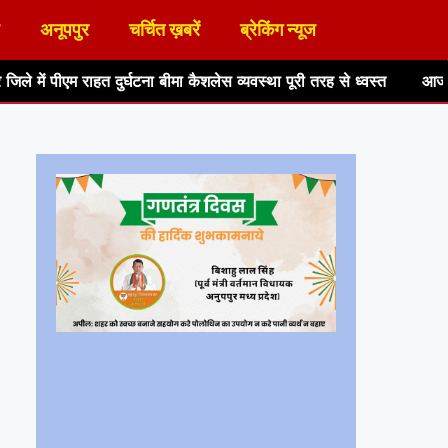
अनूपपुर
चर्चित ख़बरें
ब्रेकिंग न्यूज
ुर्घटना बीमा कैशलेस व्यवस्था पूरी तरह से ध्वस्त
आजीविका कैन्टीन परिसर म