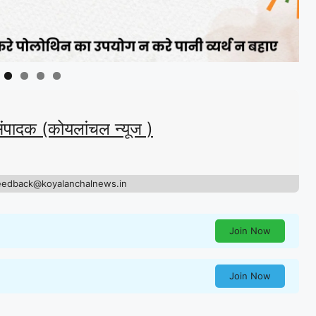
संपादक (कोयलांचल न्यूज )
eedback@koyalanchalnews.in
Join Now
Join Now