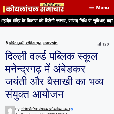
Skip
Menu
to
content
के विकास को मिलेगी रफ्तार, सांसद निधि से सुविधाएं बढ़ाने का आश्वासन
चर्चित ख़बरें
,
ब्रेकिंग न्यूज
,
मध्य प्रदेश
126
दिल्ली वर्ल्ड पब्लिक स्कूल
मनेन्द्रगढ़ में अंबेडकर
जयंती और बैसाखी का भव्य
संयुक्त आयोजन
By:
संतोष चौरसिया संपादक (कोयलांचल न्यूज )