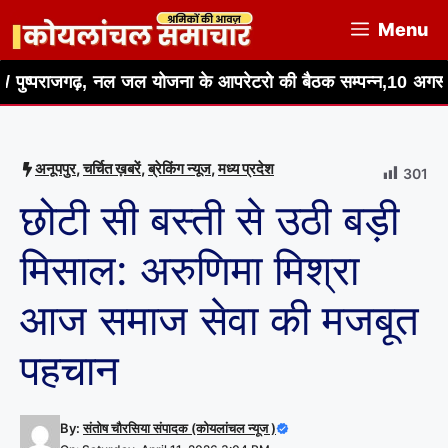
Skip
Menu
to
content
, नल जल योजना के आपरेटरो की बैठक सम्पन्न,10 अगस्त को जेल भरो आंद
अनूपपुर
,
चर्चित ख़बरें
,
ब्रेकिंग न्यूज
,
मध्य प्रदेश
301
छोटी सी बस्ती से उठी बड़ी
मिसाल: अरुणिमा मिश्रा
आज समाज सेवा की मजबूत
पहचान
By:
संतोष चौरसिया संपादक (कोयलांचल न्यूज )