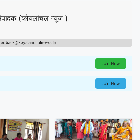
संपादक (कोयलांचल न्यूज )
eedback@koyalanchalnews.in
Join Now
Join Now