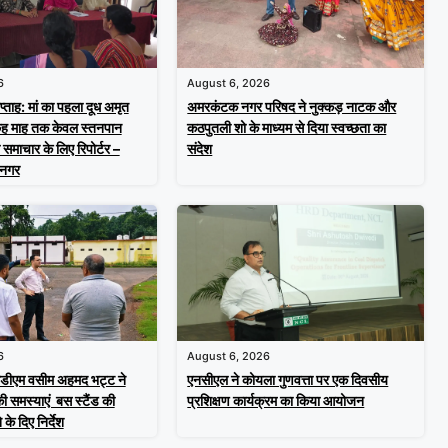
6
August 6, 2026
्ताह: मां का पहला दूध अमृत
अमरकंटक नगर परिषद ने नुक्कड़ नाटक और
छह माह तक केवल स्तनपान
कठपुतली शो के माध्यम से दिया स्वच्छता का
समाचार के लिए रिपोर्टर –
संदेश
जनगर
6
August 6, 2026
सडीएम वसीम अहमद भट्ट ने
एनसीएल ने कोयला गुणवत्ता पर एक दिवसीय
की समस्याएं बस स्टैंड की
प्रशिक्षण कार्यक्रम का किया आयोजन
 के दिए निर्देश