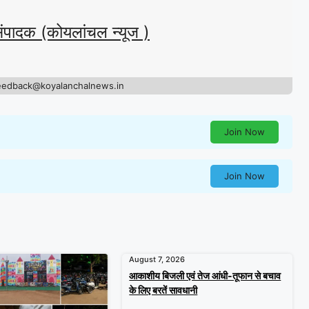
संपादक (कोयलांचल न्यूज )
eedback@koyalanchalnews.in
Join Now
Join Now
August 7, 2026
आकाशीय बिजली एवं तेज आंधी-तूफान से बचाव
के लिए बरतें सावधानी