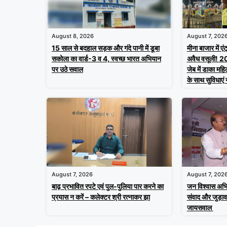
August 8, 2026
August 7, 202
15 साल से बदहाल सड़क और गंदे पानी में डूबा
मीना बाजार में एं
सकोला का वार्ड-3 व 4, स्वच्छ भारत अभियान
अवैध वसूली! 20 र
पर उठे सवाल
जेब में डाका मह
के साथ सुविधाएं 
August 7, 2026
August 7, 202
बाढ़ प्रभावित रपटे एवं पुल-पुलिया पार करने का
जन विश्वास अभिय
प्रयास न करें – कलेक्टर श्री रत्नाकर झा
संवाद और जुड़ाव- 
जायसवाल