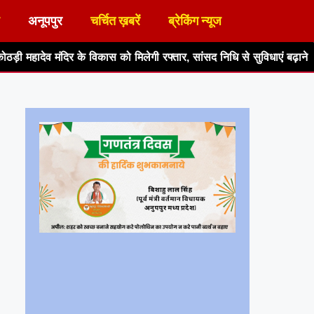
अनूपपुर
चर्चित ख़बरें
ब्रेकिंग न्यूज
िकास को मिलेगी रफ्तार, सांसद निधि से सुविधाएं बढ़ाने का आश्वासन
हर घर