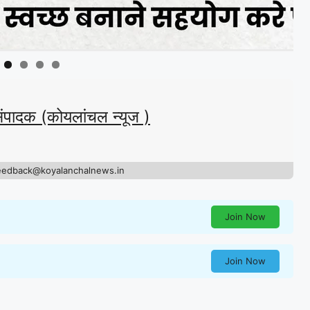
संपादक (कोयलांचल न्यूज )
eedback@koyalanchalnews.in
Join Now
Join Now