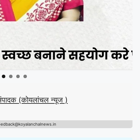
संपादक (कोयलांचल न्यूज )
eedback@koyalanchalnews.in