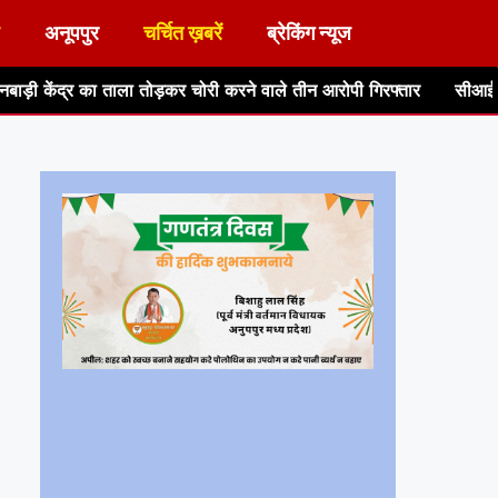
अनूपपुर
चर्चित ख़बरें
ब्रेकिंग न्यूज
ोड़कर चोरी करने वाले तीन आरोपी गिरफ्तार
सीआईएसएफ, बीसीसीएल एवं जिला