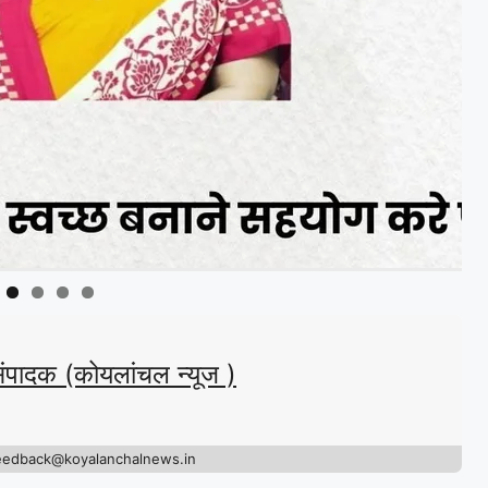
संपादक (कोयलांचल न्यूज )
eedback@koyalanchalnews.in