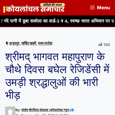
Skip
Menu
to
content
बा सकोला का वार्ड-3 व 4, स्वच्छ भारत अभियान पर उठे सवाल
मीना
अनूपपुर
,
चर्चित ख़बरें
,
मध्य प्रदेश
100
श्रीमद् भागवत महापुराण के
चौथे दिवस बघेल रेजिडेंसी में
उमड़ी श्रद्धालुओं की भारी
भीड़
By:
संतोष चौरसिया संपादक (कोयलांचल न्यूज )