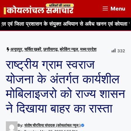
Skip
Menu
to
content
ासन के संयुक्त अभियान से अवैध खनन एवं कोयला चोरी पर प्रभावी का
अनूपपुर
,
चर्चित ख़बरें
,
छत्तीसगढ़
,
ब्रेकिंग न्यूज
,
मध्य प्रदेश
332
राष्ट्रीय ग्राम स्वराज
योजना के अंतर्गत कार्यशील
मोबिलाइजरो को राज्य शासन
ने दिखाया बाहर का रास्ता
By:
संतोष चौरसिया संपादक (कोयलांचल न्यूज )