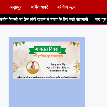
अनूपपुर
चर्चित ख़बरें
ब्रेकिंग न्यूज
आंधी-तूफान से बचाव के लिए बरतें सावधानी
बाढ़ प्रभावित रपटे एवं पुल-प