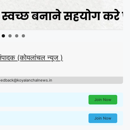
संपादक (कोयलांचल न्यूज )
eedback@koyalanchalnews.in
Join Now
Join Now