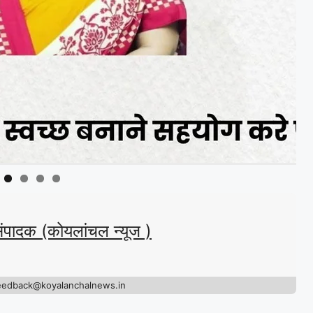
संपादक (कोयलांचल न्यूज )
eedback@koyalanchalnews.in