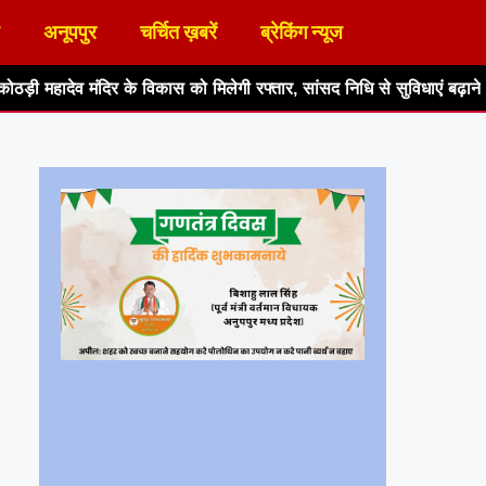
अनूपपुर
चर्चित ख़बरें
ब्रेकिंग न्यूज
विकास को मिलेगी रफ्तार, सांसद निधि से सुविधाएं बढ़ाने का आश्वासन
हर घ