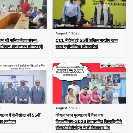
6
August 7, 2026
मा की मासिक बैठक संपन्न:
CCL में तेज हुई 55वीं अखिल भारतीय खान
 अभियान और संगठन की मजबूती
बचाव प्रतियोगिता की तैयारियां
6
August 7, 2026
यालय में बीसीसीएल की 55वीं
कोयला भवन मुख्यालय में विश्व कप
 का आयोजन
किकबॉक्सिंग-2026 हेतु चयनित खिलाड़ियों ने
सीएमडी बीसीसीएल से की शिष्टाचार भेंट