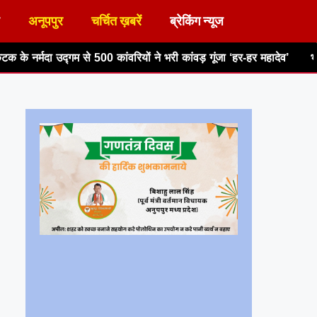
अनूपपुर
चर्चित ख़बरें
ब्रेकिंग न्यूज
0 कांवरियों ने भरी कांवड़ गूंजा ‘हर-हर महादेव’
भाजपा मंडल कोतमा की मा