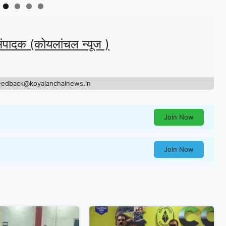
संपादक (कोयलांचल न्यूज )
eedback@koyalanchalnews.in
Join Now
Join Now