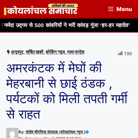
Skip
Menu
to
content
े 500 कांवरियों ने भरी कांवड़ गूंजा ‘हर-हर महादेव’
भाजपा मंडल 
अनूपपुर
,
चर्चित ख़बरें
,
ब्रेकिंग न्यूज
,
मध्य प्रदेश
130
अमरकंटक में मेघों की
मेहरबानी से छाई ठंडक ,
पर्यटकों को मिली तपती गर्मी
से राहत
By:
संतोष चौरसिया संपादक (कोयलांचल न्यूज )