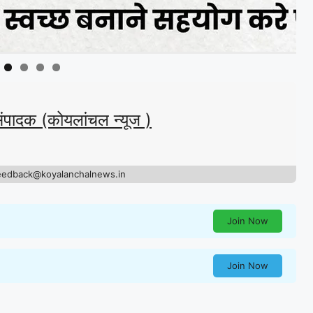
संपादक (कोयलांचल न्यूज )
eedback@koyalanchalnews.in
Join Now
Join Now