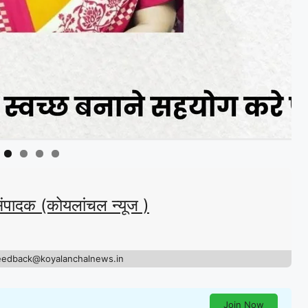
संपादक (कोयलांचल न्यूज )
eedback@koyalanchalnews.in
Join Now