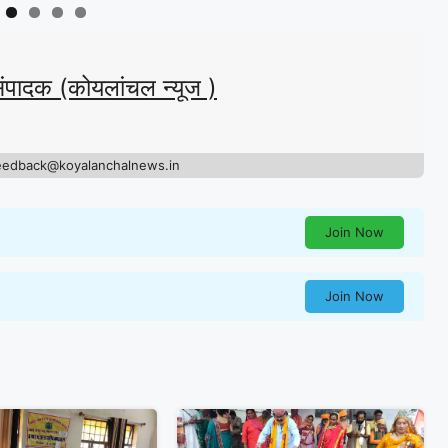
संपादक (कोयलांचल न्यूज )
eedback@koyalanchalnews.in
Join Now
Join Now