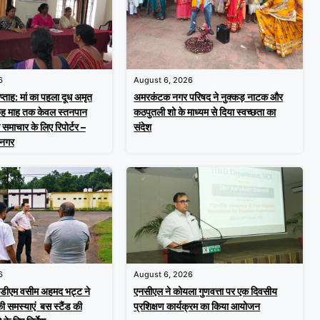
6
August 6, 2026
्ताह: मां का पहला दूध अमृत
अमरकंटक नगर परिषद ने नुक्कड़ नाटक और
छह माह तक केवल स्तनपान
कठपुतली शो के माध्यम से दिया स्वच्छता का
समाचार के लिए रिपोर्टर –
संदेश
जनगर
6
August 6, 2026
सडीएम वसीम अहमद भट्ट ने
एनसीएल ने कोयला गुणवत्ता पर एक दिवसीय
की समस्याएं बस स्टैंड की
प्रशिक्षण कार्यक्रम का किया आयोजन