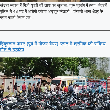
खंडहर मकान में मिली युवती की लाश का खुलासा, प्रेम प्रसंग में हत्या; जैतहरी
पुलिस ने 48 घंटे में आरोपी दबोचा अनूपपुर/जैतहरी। जैतहरी थाना क्षेत्र के
ग्राम गुंवारी स्थित एक…
हिंदुस्तान पावर (पूर्व में मोजर बेयर) प्लांट में श्रमिक की संदिग्ध
मौत से हड़कंप